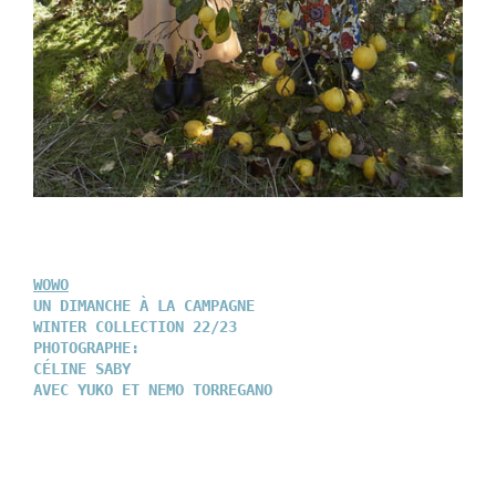
WOWO
UN DIMANCHE À LA CAMPAGNE
WINTER COLLECTION 22/23
PHOTOGRAPHE:
CÉLINE SABY
AVEC YUKO ET NEMO TORREGANO